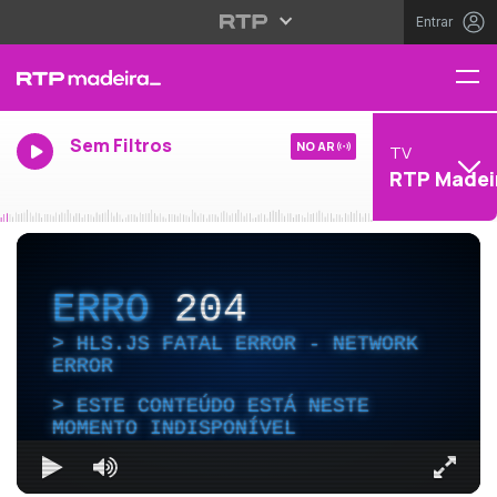
Entrar
Sem Filtros
NO AR
TV
RTP Madei
ERRO
204
HLS.JS FATAL ERROR - NETWORK
ERROR
ESTE CONTEÚDO ESTÁ NESTE
MOMENTO INDISPONÍVEL