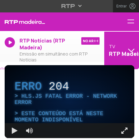
Entrar
RTP Notícias (RTP
NO AR
TV
Madeira)
RTP Madei
Emissão em simultâneo com RTP
Notícias
ERRO
204
HLS.JS FATAL ERROR - NETWORK
ERROR
ESTE CONTEÚDO ESTÁ NESTE
MOMENTO INDISPONÍVEL