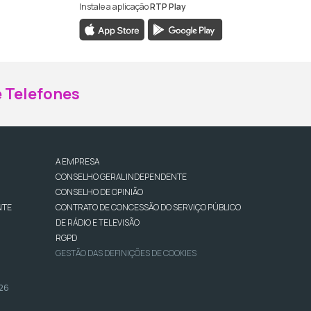
Instale a aplicação
RTP Play
ebook da RTP Madeira
nstagram da RTP Madeira
 Telefones
A EMPRESA
CONSELHO GERAL INDEPENDENTE
CONSELHO DE OPINIÃO
NTE
CONTRATO DE CONCESSÃO DO SERVIÇO PÚBLICO
DE RÁDIO E TELEVISÃO
RGPD
GESTÃO DAS DEFINIÇÕES DE COOKIES
026