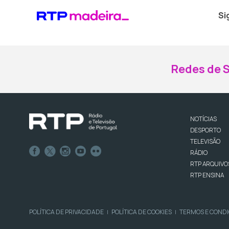
Si
Redes de S
NOTÍCIAS
DESPORTO
TELEVISÃO
RÁDIO
RTP ARQUIVO
RTP ENSINA
POLÍTICA DE PRIVACIDADE
POLÍTICA DE COOKIES
TERMOS E COND
|
|