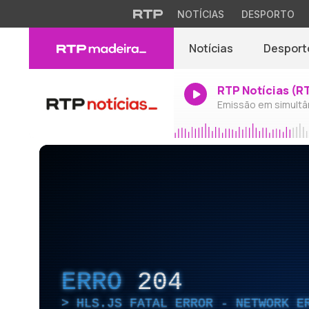
NOTÍCIAS
DESPORTO
Notícias
Desport
RTP Notícias (R
Emissão em simultâ
ERRO
204
HLS.JS FATAL ERROR - NETWORK E