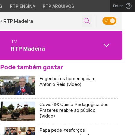
G
RTP ENSINA
RTP ARQUIVOS
Entrar
+ RTP Madeira
TV
RTP Madeira
Pode também gostar
Engenheiros homenageiam
António Reis (vídeo)
Covid-19: Quinta Pedagógica dos
Prazeres reabre ao público
(Vídeo)
Papa pede «esforços