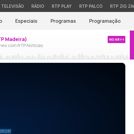
TELEVISÃO
RÁDIO
RTP PLAY
RTP PALCO
RTP ZIG ZA
o
Especiais
Programas
Programação
TP Madeira)
NO AR
neo com RTP Notícias
RROR