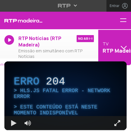
Entrar
RTP Notícias (RTP
NO AR
TV
Madeira)
RTP Madei
Emissão em simultâneo com RTP
Notícias
ERRO
204
HLS.JS FATAL ERROR - NETWORK
ERROR
ESTE CONTEÚDO ESTÁ NESTE
MOMENTO INDISPONÍVEL