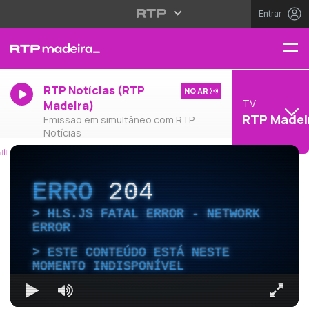
Entrar
RTP Notícias (RTP
NO AR
TV
Madeira)
RTP Madei
Emissão em simultâneo com RTP
Notícias
ERRO
204
HLS.JS FATAL ERROR - NETWORK
ERROR
ESTE CONTEÚDO ESTÁ NESTE
MOMENTO INDISPONÍVEL