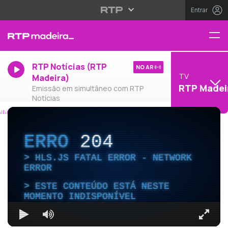
Entrar
RTP Notícias (RTP
NO AR
TV
Madeira)
RTP Madei
Emissão em simultâneo com RTP
Notícias
ERRO
204
HLS.JS FATAL ERROR - NETWORK
ERROR
ESTE CONTEÚDO ESTÁ NESTE
MOMENTO INDISPONÍVEL