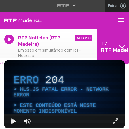
Entrar
RTP Notícias (RTP
NO AR
TV
Madeira)
RTP Madei
Emissão em simultâneo com RTP
Notícias
ERRO
204
HLS.JS FATAL ERROR - NETWORK
ERROR
ESTE CONTEÚDO ESTÁ NESTE
MOMENTO INDISPONÍVEL