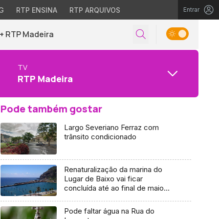
G
RTP ENSINA
RTP ARQUIVOS
Entrar
+ RTP Madeira
TV
RTP Madeira
Pode também gostar
Largo Severiano Ferraz com
trânsito condicionado
Renaturalização da marina do
Lugar de Baixo vai ficar
concluída até ao final de maio
(áudio)
Pode faltar água na Rua do