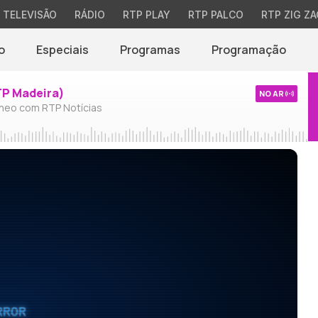
TELEVISÃO
RÁDIO
RTP PLAY
RTP PALCO
RTP ZIG ZA
o
Especiais
Programas
Programação
TP Madeira)
NO AR
neo com RTP Notícias
RROR