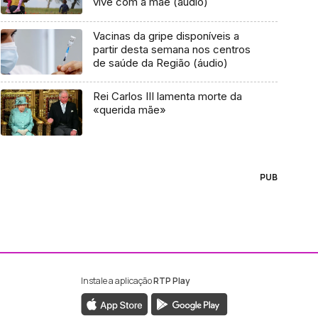
vive com a mãe (áudio)
Vacinas da gripe disponíveis a
partir desta semana nos centros
de saúde da Região (áudio)
Rei Carlos III lamenta morte da
«querida mãe»
PUB
Instale a aplicação
RTP Play
ebook da RTP Madeira
nstagram da RTP Madeira