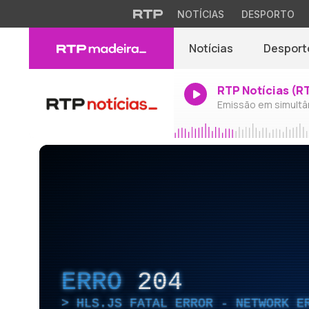
NOTÍCIAS
DESPORTO
Notícias
Desport
RTP Notícias (R
Emissão em simultâ
ERRO
204
HLS.JS FATAL ERROR - NETWORK E