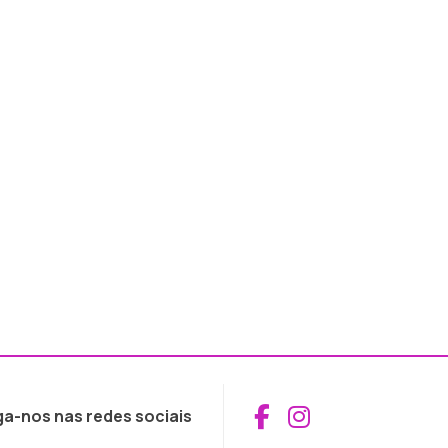
Aceder ao Fac
Aceder ao I
ga-nos nas redes sociais