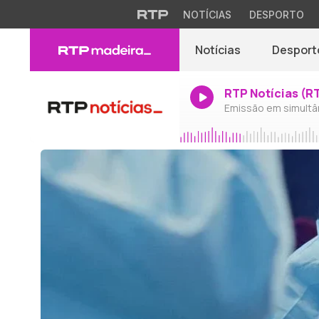
NOTÍCIAS
DESPORTO
Notícias
Desport
RTP Notícias (R
Emissão em simultâ