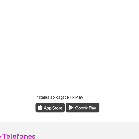
Instale a aplicação
RTP Play
ebook da RTP Madeira
nstagram da RTP Madeira
 Telefones