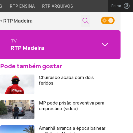
G
RTP ENSINA
RTP ARQUIVOS
Entrar
+ RTP Madeira
TV
RTP Madeira
Pode também gostar
Churrasco acaba com dois
feridos
MP pede prisão preventiva para
empresário (vídeo)
Amanhã arranca a época balnear