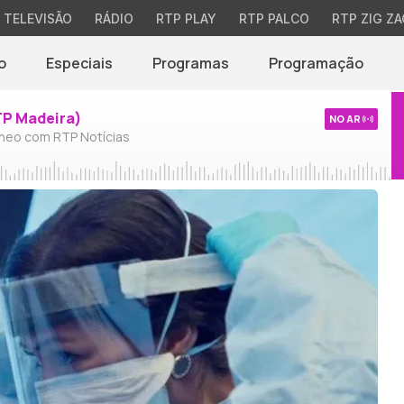
TELEVISÃO
RÁDIO
RTP PLAY
RTP PALCO
RTP ZIG ZA
o
Especiais
Programas
Programação
TP Madeira)
NO AR
neo com RTP Notícias