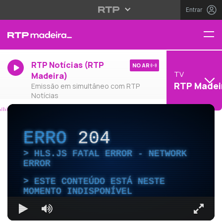
Entrar
RTP Notícias (RTP
NO AR
TV
Madeira)
RTP Madei
Emissão em simultâneo com RTP
Notícias
ERRO
204
HLS.JS FATAL ERROR - NETWORK
ERROR
ESTE CONTEÚDO ESTÁ NESTE
MOMENTO INDISPONÍVEL