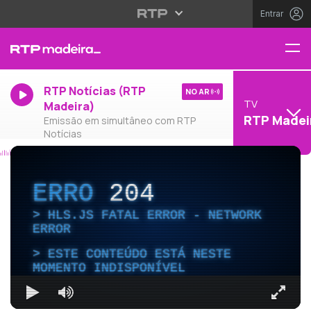
Entrar
RTP Notícias (RTP
NO AR
TV
Madeira)
RTP Madei
Emissão em simultâneo com RTP
Notícias
ERRO
204
HLS.JS FATAL ERROR - NETWORK
ERROR
ESTE CONTEÚDO ESTÁ NESTE
MOMENTO INDISPONÍVEL