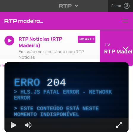
Entrar
RTP Notícias (RTP
NO AR
TV
Madeira)
RTP Madei
Emissão em simultâneo com RTP
Notícias
ERRO
204
HLS.JS FATAL ERROR - NETWORK
ERROR
ESTE CONTEÚDO ESTÁ NESTE
MOMENTO INDISPONÍVEL