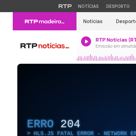
NOTÍCIAS
DESPORTO
Notícias
Desport
RTP Notícias (R
Emissão em simultâ
ERRO
204
HLS.JS FATAL ERROR - NETWORK E