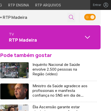
G
RTP ENSINA
RTP ARQUIVOS
Entrar
+ RTP Madeira
TV
RTP Madeira
Pode também gostar
Inquérito Nacional de Saúde
envolve 2.500 pessoas na
Região (vídeo)
Ministro da Saúde agradece aos
profissionais e manifesta
confiança no SNS em dia de
aniversário
Élia Ascensão garante estar