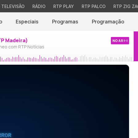
TELEVISÃO
RÁDIO
RTP PLAY
RTP PALCO
RTP ZIG ZA
o
Especiais
Programas
Programação
TP Madeira)
NO AR
neo com RTP Notícias
RROR