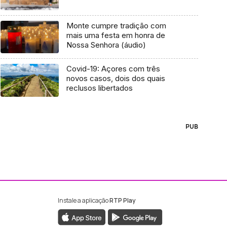
Monte cumpre tradição com
mais uma festa em honra de
Nossa Senhora (áudio)
Covid-19: Açores com três
novos casos, dois dos quais
reclusos libertados
PUB
Instale a aplicação
RTP Play
ebook da RTP Madeira
nstagram da RTP Madeira