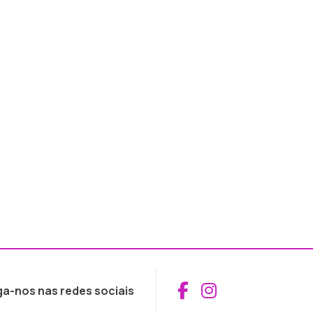
Aceder ao Fac
Aceder ao I
ga-nos nas redes sociais