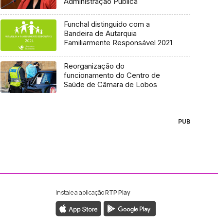
Administração Pública
Funchal distinguido com a
Bandeira de Autarquia
Familiarmente Responsável 2021
Reorganização do
funcionamento do Centro de
Saúde de Câmara de Lobos
PUB
Instale a aplicação
RTP Play
ebook da RTP Madeira
nstagram da RTP Madeira