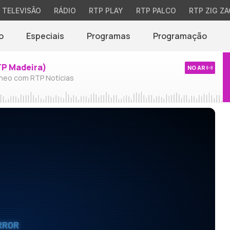
TELEVISÃO
RÁDIO
RTP PLAY
RTP PALCO
RTP ZIG ZA
o
Especiais
Programas
Programação
TP Madeira)
NO AR
neo com RTP Notícias
RROR