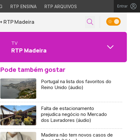
G
RTP ENSINA
RTP ARQUIVOS
Entrar
+ RTP Madeira
TV
RTP Madeira
Pode também gostar
Portugal na lista dos favoritos do
Reino Unido (áudio)
Falta de estacionamento
prejudica negócio no Mercado
dos Lavradores (áudio)
Madeira não tem novos casos de