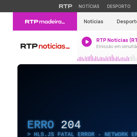
NOTÍCIAS
DESPORTO
Notícias
Desport
RTP Notícias (R
Emissão em simultâ
ERRO
204
HLS.JS FATAL ERROR - NETWORK E