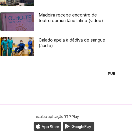
Madeira recebe encontro de
teatro comunitário latino (vídeo)
Calado apela à dádiva de sangue
(áudio)
PUB
Instale a aplicação
RTP Play
ebook da RTP Madeira
nstagram da RTP Madeira