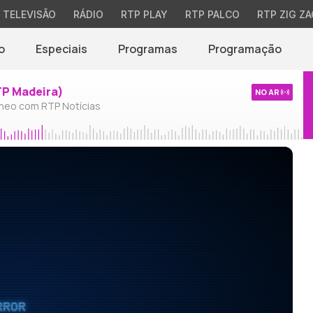
TELEVISÃO
RÁDIO
RTP PLAY
RTP PALCO
RTP ZIG ZA
o
Especiais
Programas
Programação
TP Madeira)
NO AR
neo com RTP Notícias
RROR