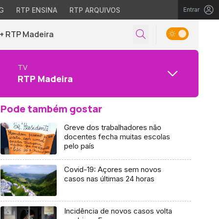
G
RTP ENSINA
RTP ARQUIVOS
Entrar
+ RTP Madeira
TV
RTP Madeira
Pode também gostar
Greve dos trabalhadores não
docentes fecha muitas escolas
pelo país
Covid-19: Açores sem novos
casos nas últimas 24 horas
Incidência de novos casos volta