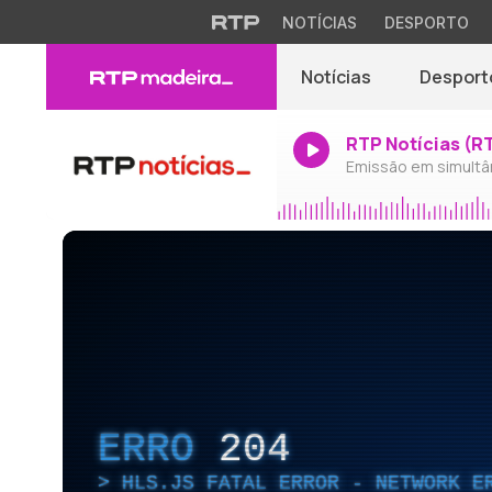
NOTÍCIAS
DESPORTO
Notícias
Desport
RTP Notícias (R
Emissão em simultâ
ERRO
204
HLS.JS FATAL ERROR - NETWORK E