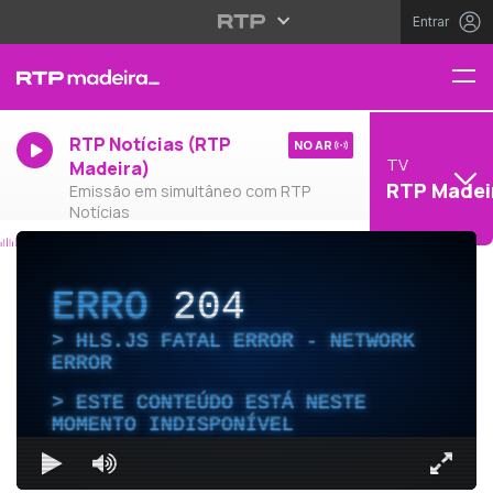
Entrar
RTP Notícias (RTP
NO AR
TV
Madeira)
RTP Madei
Emissão em simultâneo com RTP
Notícias
ERRO
204
HLS.JS FATAL ERROR - NETWORK
ERROR
ESTE CONTEÚDO ESTÁ NESTE
MOMENTO INDISPONÍVEL