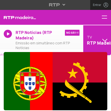
Entrar
RTP Notícias (RTP
NO AR
TV
Madeira)
RTP Madei
Emissão em simultâneo com RTP
Notícias