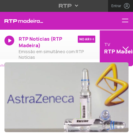
Entrar
RTP Notícias (RTP
NO AR
TV
Madeira)
RTP Madei
Emissão em simultâneo com RTP
Notícias