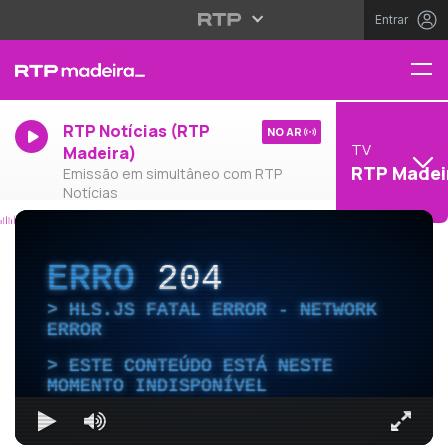
Entrar
RTP Notícias (RTP
NO AR
TV
Madeira)
RTP Madei
Emissão em simultâneo com RTP
Notícias
ERRO
204
HLS.JS FATAL ERROR - NETWORK
ERROR
ESTE CONTEÚDO ESTÁ NESTE
MOMENTO INDISPONÍVEL