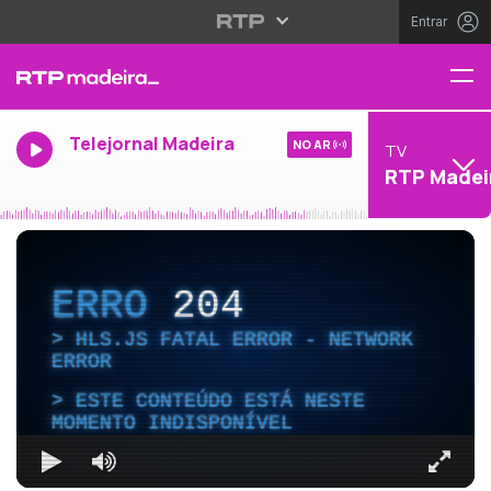
Entrar
Telejornal Madeira
NO AR
TV
RTP Madei
ERRO
204
HLS.JS FATAL ERROR - NETWORK
ERROR
ESTE CONTEÚDO ESTÁ NESTE
MOMENTO INDISPONÍVEL