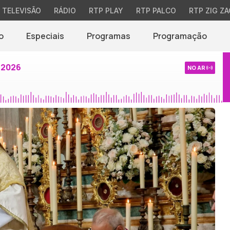
TELEVISÃO
RÁDIO
RTP PLAY
RTP PALCO
RTP ZIG ZA
o
Especiais
Programas
Programação
 2026
NO AR