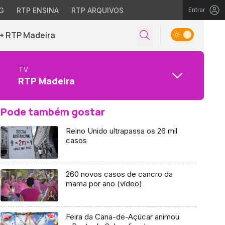
G
RTP ENSINA
RTP ARQUIVOS
Entrar
+ RTP Madeira
TV
RTP Madeira
Pode também gostar
Reino Unido ultrapassa os 26 mil
casos
260 novos casos de cancro da
mama por ano (vídeo)
Feira da Cana-de-Açúcar animou