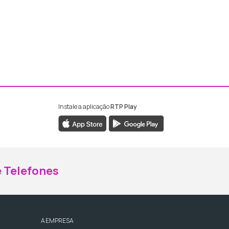
Instale a aplicação
RTP Play
ebook da RTP Madeira
nstagram da RTP Madeira
 Telefones
A EMPRESA