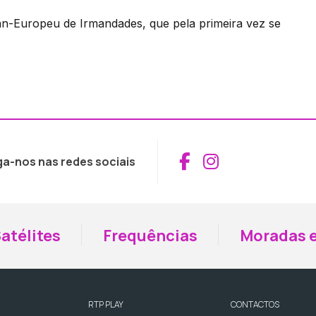
an-Europeu de Irmandades, que pela primeira vez se
Aceder ao Fac
Aceder ao I
ga-nos nas redes sociais
atélites
Frequências
Moradas e
RTP PLAY
CONTACTOS