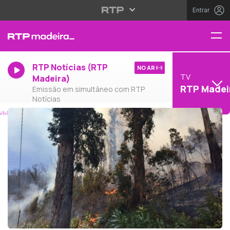
Entrar
RTP Notícias (RTP
NO AR
TV
Madeira)
RTP Madei
Emissão em simultâneo com RTP
Notícias