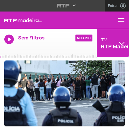
Entrar
Sem Filtros
NO AR
TV
RTP Madei