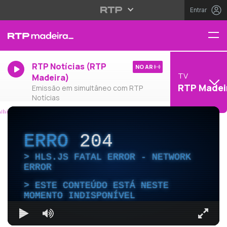
Entrar
RTP Notícias (RTP
NO AR
TV
Madeira)
RTP Madei
Emissão em simultâneo com RTP
Notícias
ERRO
204
HLS.JS FATAL ERROR - NETWORK
ERROR
ESTE CONTEÚDO ESTÁ NESTE
MOMENTO INDISPONÍVEL