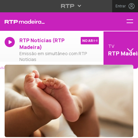
Entrar
RTP Notícias (RTP
NO AR
TV
Madeira)
RTP Madei
Emissão em simultâneo com RTP
Notícias