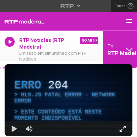
Entrar
RTP Notícias (RTP
NO AR
TV
Madeira)
RTP Madei
Emissão em simultâneo com RTP
Notícias
ERRO
204
HLS.JS FATAL ERROR - NETWORK
ERROR
ESTE CONTEÚDO ESTÁ NESTE
MOMENTO INDISPONÍVEL