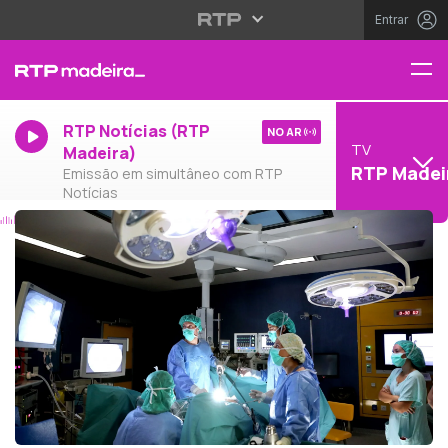
Entrar
RTP Notícias (RTP
NO AR
TV
Madeira)
RTP Madei
Emissão em simultâneo com RTP
Notícias