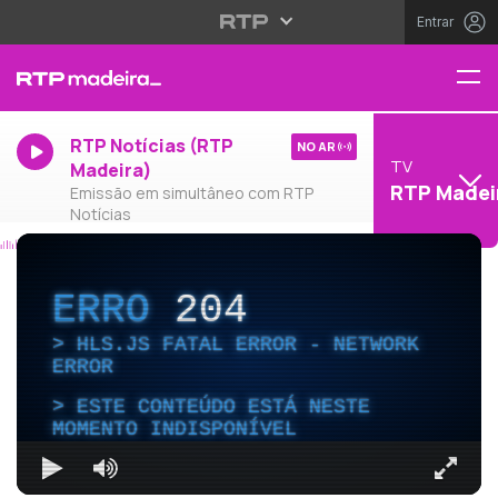
Entrar
RTP Notícias (RTP
NO AR
TV
Madeira)
RTP Madei
Emissão em simultâneo com RTP
Notícias
ERRO
204
HLS.JS FATAL ERROR - NETWORK
ERROR
ESTE CONTEÚDO ESTÁ NESTE
MOMENTO INDISPONÍVEL