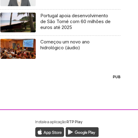
Portugal apoia desenvolvimento
de São Tomé com 60 milhões de
euros até 2025
Começou um novo ano
hidrológico (áudio)
PUB
Instale a aplicação
RTP Play
ebook da RTP Madeira
nstagram da RTP Madeira