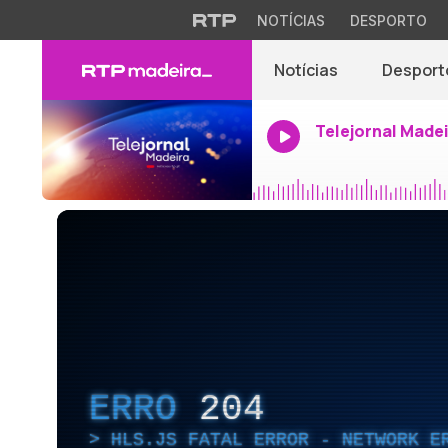
NOTÍCIAS
DESPORTO
Notícias
Desport
Telejornal Made
ERRO
204
HLS.JS FATAL ERROR - NETWORK E