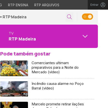
G
RTP ENSINA
RTP ARQUIVOS
Entrar
+ RTP Madeira
TV
RTP Madeira
Pode também gostar
Comerciantes ultimam
preparativos para a Noite do
Mercado (vídeo)
Incêndio causa alarme no Poço
Barral (vídeo)
Marcelo promete retirar ilações