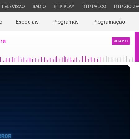
TELEVISÃO
RÁDIO
RTP PLAY
RTP PALCO
RTP ZIG ZA
o
Especiais
Programas
Programação
ira
NO AR
RROR