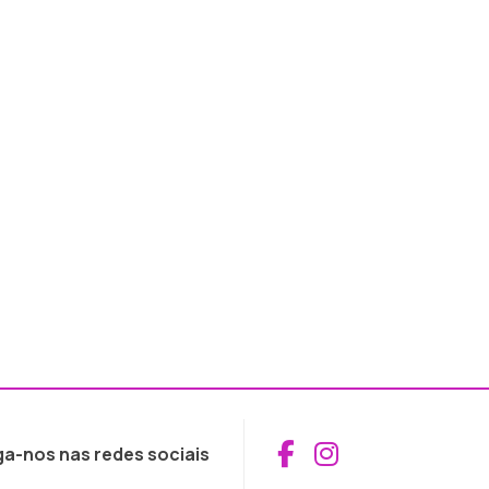
Aceder ao Fac
Aceder ao I
ga-nos nas redes sociais