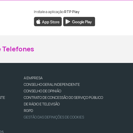
Instale a aplicação
RTP Play
ebook da RTP Madeira
nstagram da RTP Madeira
 Telefones
A EMPRESA
CONSELHO GERAL INDEPENDENTE
CONSELHO DE OPINIÃO
NTE
CONTRATO DE CONCESSÃO DO SERVIÇO PÚBLICO
DE RÁDIO E TELEVISÃO
RGPD
GESTÃO DAS DEFINIÇÕES DE COOKIES
026