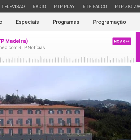
TELEVISÃO
RÁDIO
RTP PLAY
RTP PALCO
RTP ZIG ZA
o
Especiais
Programas
Programação
TP Madeira)
NO AR
neo com RTP Notícias