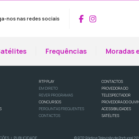
Aceder ao Fac
Aceder ao I
ga-nos nas redes sociais
atélites
Frequências
Moradas e
RTP PLAY
CONTACTOS
EM DIRETO
PROVEDORA DO
REVER PROGRAMAS
TELESPECTADOR
CONCURSOS
PROVEDORA DO OUVI
S
PERGUNTAS FREQUENTES
ACESSIBILIDADES
CONTACTOS
SATÉLITES
IÇÕES
PUBLICIDADE
© RTP, Rádio e Televisão de Portugal 2
|