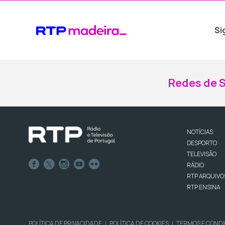
Si
Redes de S
NOTÍCIAS
DESPORTO
TELEVISÃO
RÁDIO
RTP ARQUIVO
RTP ENSINA
POLÍTICA DE PRIVACIDADE
POLÍTICA DE COOKIES
TERMOS E COND
|
|