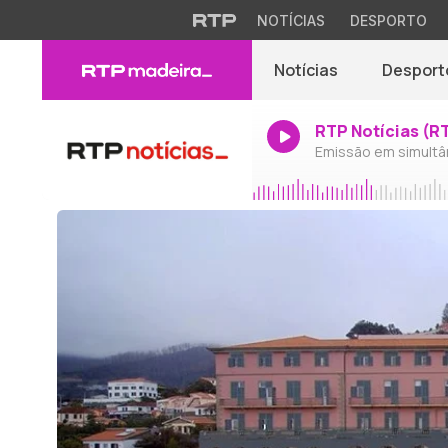
NOTÍCIAS
DESPORTO
Notícias
Desport
RTP Notícias (R
Emissão em simultâ