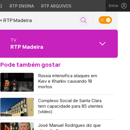
G
RTP ENSINA
RTP ARQUIVOS
Entrar
+ RTP Madeira
TV
RTP Madeira
Pode também gostar
Rússia intensifica ataques em
Kiev e Kharkiv causando 18
mortos
Complexo Social de Santa Clara
tem capacidade para 85 utentes
(vídeo)
José Manuel Rodrigues diz que