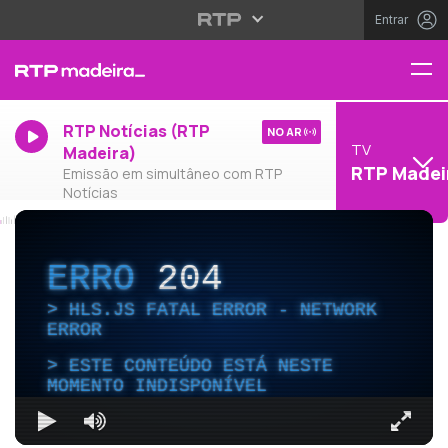
Entrar
RTP Notícias (RTP
NO AR
TV
Madeira)
RTP Madei
Emissão em simultâneo com RTP
Notícias
ERRO
204
HLS.JS FATAL ERROR - NETWORK
ERROR
ESTE CONTEÚDO ESTÁ NESTE
MOMENTO INDISPONÍVEL