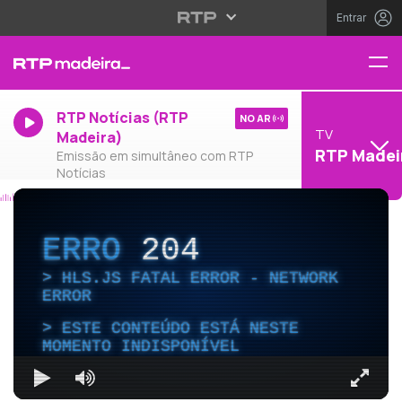
Entrar
RTP Notícias (RTP
NO AR
TV
Madeira)
RTP Madei
Emissão em simultâneo com RTP
Notícias
ERRO
204
HLS.JS FATAL ERROR - NETWORK
ERROR
ESTE CONTEÚDO ESTÁ NESTE
MOMENTO INDISPONÍVEL