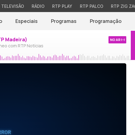
TELEVISÃO
RÁDIO
RTP PLAY
RTP PALCO
RTP ZIG ZA
o
Especiais
Programas
Programação
TP Madeira)
NO AR
neo com RTP Notícias
RROR