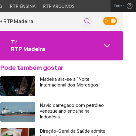
G
RTP ENSINA
RTP ARQUIVOS
Entrar
+ RTP Madeira
TV
RTP Madeira
Pode também gostar
Madeira alia-se à `Noite
Internacional dos Morcegos`
Navio carregado com petróleo
venezuelano encalha na
Indonésia
Direção-Geral da Saúde admite