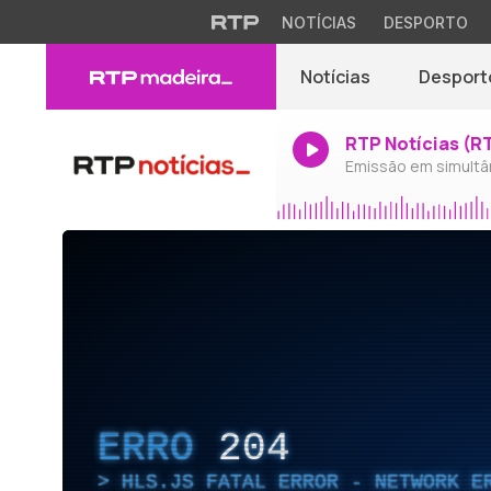
NOTÍCIAS
DESPORTO
Notícias
Desport
RTP Notícias (R
Emissão em simultâ
ERRO
204
HLS.JS FATAL ERROR - NETWORK E