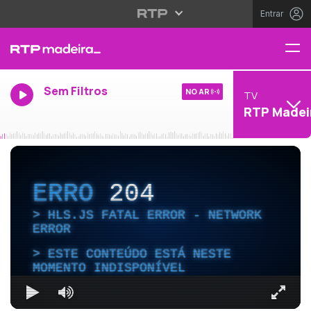
Entrar
Sem Filtros
NO AR
TV
RTP Madei
ERRO
204
HLS.JS FATAL ERROR - NETWORK
ERROR
ESTE CONTEÚDO ESTÁ NESTE
MOMENTO INDISPONÍVEL