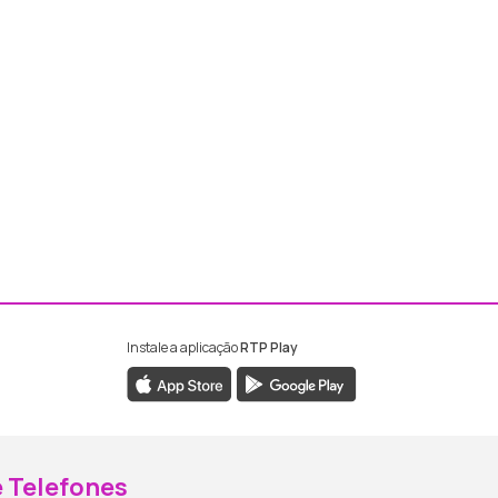
Instale a aplicação
RTP Play
ebook da RTP Madeira
nstagram da RTP Madeira
 Telefones