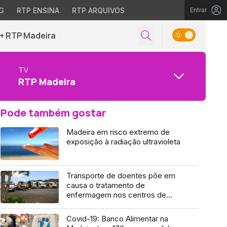
G
RTP ENSINA
RTP ARQUIVOS
Entrar
+ RTP Madeira
TV
RTP Madeira
Pode também gostar
Madeira em risco extremo de
exposição à radiação ultravioleta
Transporte de doentes põe em
causa o tratamento de
enfermagem nos centros de
saúde
Covid-19: Banco Alimentar na