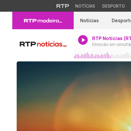
NOTÍCIAS
DESPORTO
Notícias
Desport
RTP Notícias (R
Emissão em simultâ