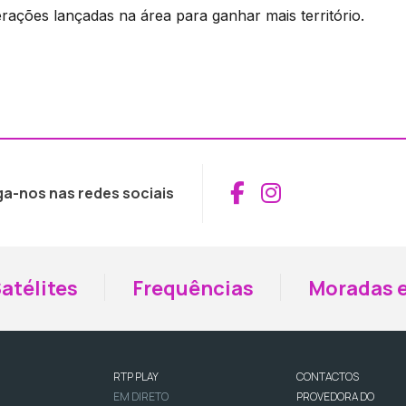
rações lançadas na área para ganhar mais território.
Aceder ao Fac
Aceder ao I
ga-nos nas redes sociais
atélites
Frequências
Moradas e
RTP PLAY
CONTACTOS
EM DIRETO
PROVEDORA DO