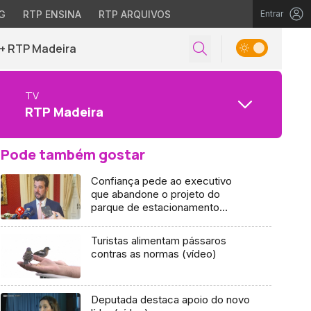
G
RTP ENSINA
RTP ARQUIVOS
Entrar
+ RTP Madeira
TV
RTP Madeira
Pode também gostar
Confiança pede ao executivo
que abandone o projeto do
parque de estacionamento
(áudio)
Turistas alimentam pássaros
contras as normas (vídeo)
Deputada destaca apoio do novo