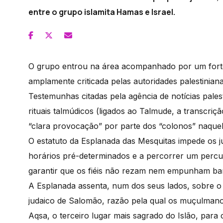
entre o grupo islamita Hamas e Israel.
O grupo entrou na área acompanhado por um forte d
amplamente criticada pelas autoridades palestinian
Testemunhas citadas pela agência de notícias pales
rituais talmúdicos (ligados ao Talmude, a transcriç
“clara provocação” por parte dos “colonos” naquel
O estatuto da Esplanada das Mesquitas impede os ju
horários pré-determinados e a percorrer um perc
garantir que os fiéis não rezam nem empunham bande
A Esplanada assenta, num dos seus lados, sobre o
judaico de Salomão, razão pela qual os muçulmanos
Aqsa, o terceiro lugar mais sagrado do Islão, para