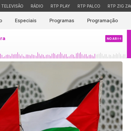
TELEVISÃO
RÁDIO
RTP PLAY
RTP PALCO
RTP ZIG ZA
o
Especiais
Programas
Programação
ira
NO AR