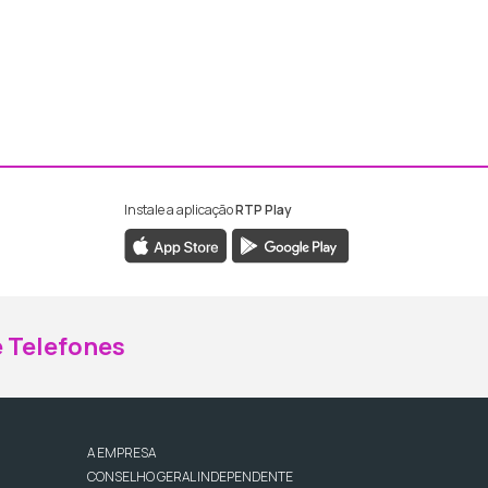
Instale a aplicação
RTP Play
ebook da RTP Madeira
nstagram da RTP Madeira
 Telefones
A EMPRESA
CONSELHO GERAL INDEPENDENTE