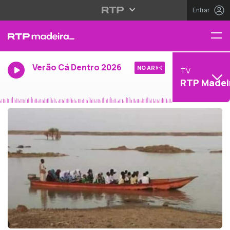
Entrar
Verão Cá Dentro 2026
NO AR
TV
RTP Madei