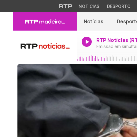
NOTÍCIAS
DESPORTO
Notícias
Desport
RTP Notícias (R
Emissão em simultâ