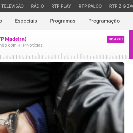
TELEVISÃO
RÁDIO
RTP PLAY
RTP PALCO
RTP ZIG ZA
o
Especiais
Programas
Programação
TP Madeira)
NO AR
neo com RTP Notícias