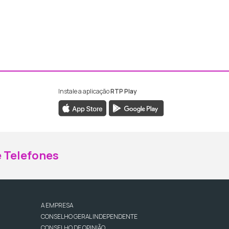
Instale a aplicação
RTP Play
ebook da RTP Madeira
nstagram da RTP Madeira
 Telefones
A EMPRESA
CONSELHO GERAL INDEPENDENTE
CONSELHO DE OPINIÃO