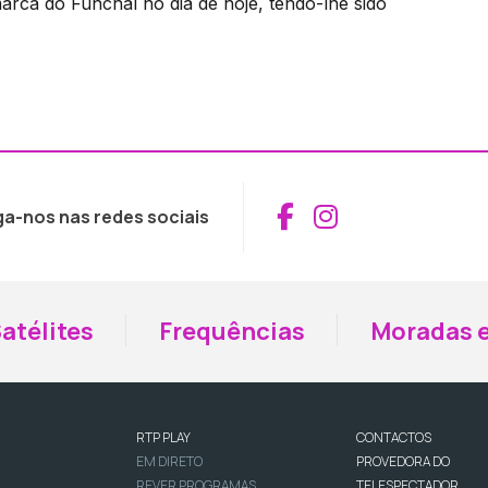
marca do Funchal no dia de hoje, tendo-lhe sido
Aceder ao Fac
Aceder ao I
ga-nos nas redes sociais
atélites
Frequências
Moradas e
RTP PLAY
CONTACTOS
EM DIRETO
PROVEDORA DO
REVER PROGRAMAS
TELESPECTADOR