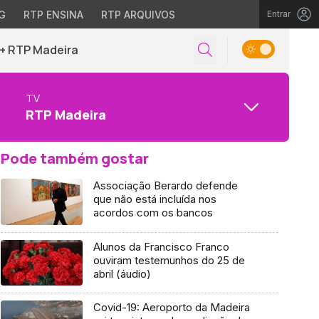
G
RTP ENSINA
RTP ARQUIVOS
Entrar
+ RTP Madeira
TV
RTP Madeira
Pode também gostar
Associação Berardo defende
que não está incluída nos
acordos com os bancos
Alunos da Francisco Franco
ouviram testemunhos do 25 de
abril (áudio)
Covid-19: Aeroporto da Madeira