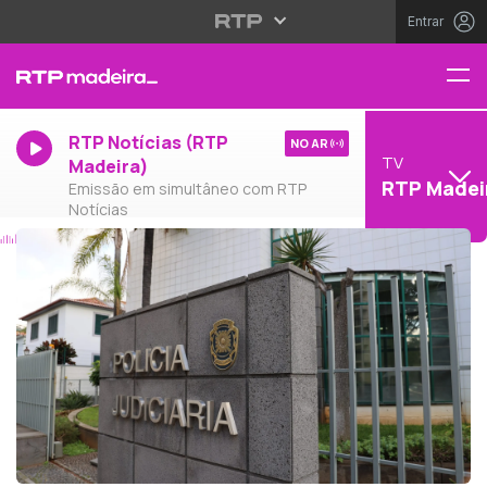
Entrar
RTP Notícias (RTP
NO AR
TV
Madeira)
RTP Madei
Emissão em simultâneo com RTP
Notícias