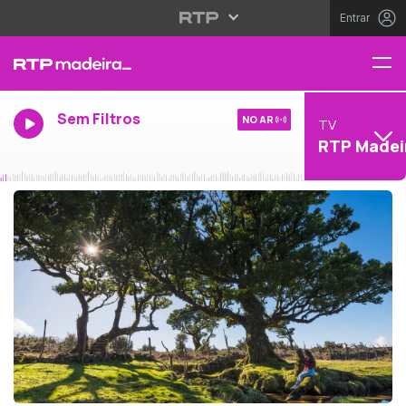
Entrar
Sem Filtros
NO AR
TV
RTP Madei