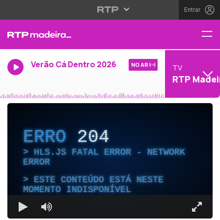
Entrar
Verão Cá Dentro 2026
NO AR
TV
RTP Madei
ERRO
204
HLS.JS FATAL ERROR - NETWORK
ERROR
ESTE CONTEÚDO ESTÁ NESTE
MOMENTO INDISPONÍVEL