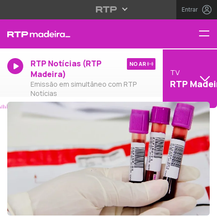
Entrar
RTP Notícias (RTP
NO AR
TV
Madeira)
RTP Madei
Emissão em simultâneo com RTP
Notícias