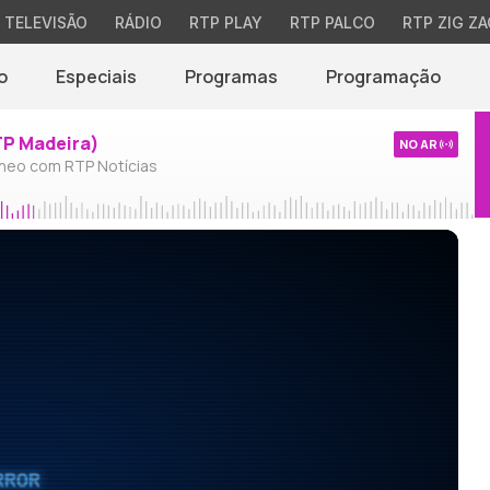
TELEVISÃO
RÁDIO
RTP PLAY
RTP PALCO
RTP ZIG ZA
o
Especiais
Programas
Programação
TP Madeira)
NO AR
neo com RTP Notícias
RROR