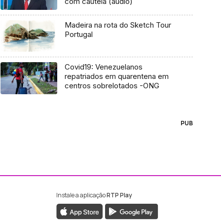
com cautela (áudio)
Madeira na rota do Sketch Tour
Portugal
Covid19: Venezuelanos
repatriados em quarentena em
centros sobrelotados -ONG
PUB
Instale a aplicação
RTP Play
ebook da RTP Madeira
nstagram da RTP Madeira