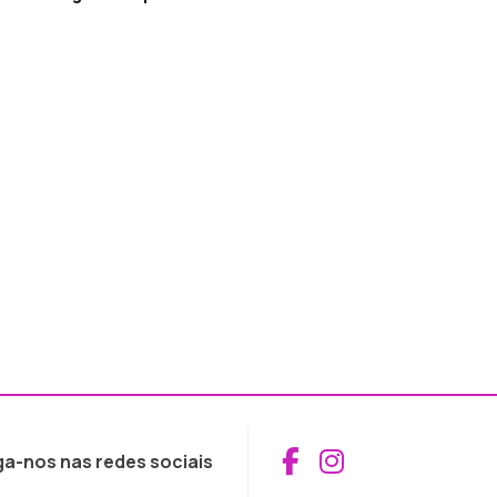
Aceder ao Fac
Aceder ao I
ga-nos nas redes sociais