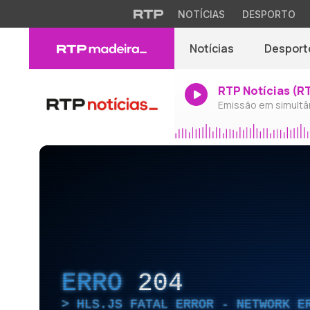
NOTÍCIAS
DESPORTO
Notícias
Desport
RTP Notícias (R
Emissão em simultâ
ERRO
204
HLS.JS FATAL ERROR - NETWORK E