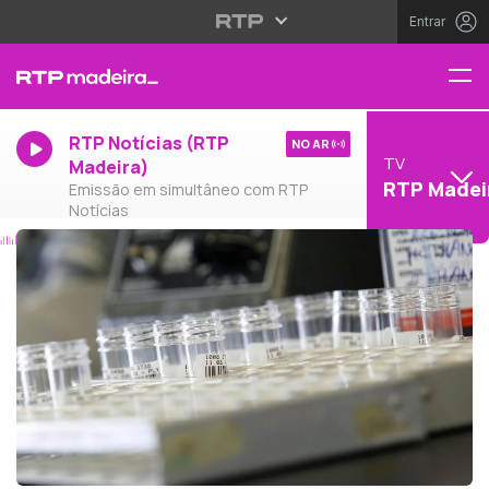
Entrar
RTP Notícias (RTP
NO AR
TV
Madeira)
RTP Madei
Emissão em simultâneo com RTP
Notícias