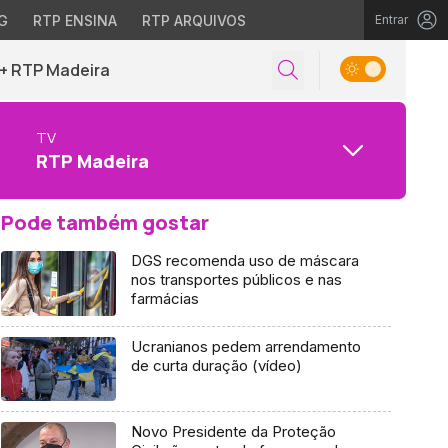
G
RTP ENSINA
RTP ARQUIVOS
Entrar
+ RTP Madeira
TV
RTP Madeira
Pode também gostar
DGS recomenda uso de máscara
nos transportes públicos e nas
farmácias
Ucranianos pedem arrendamento
de curta duração (vídeo)
Novo Presidente da Proteção