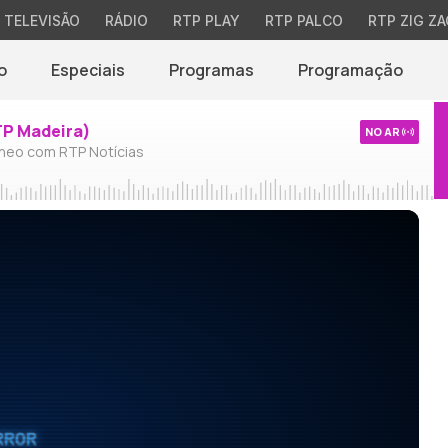
TELEVISÃO
RÁDIO
RTP PLAY
RTP PALCO
RTP ZIG ZA
o
Especiais
Programas
Programação
TP Madeira)
NO AR
neo com RTP Notícias
RROR