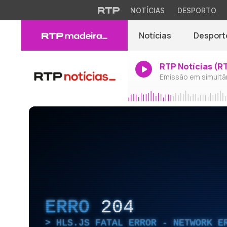
NOTÍCIAS
DESPORTO
Notícias
Desport
RTP Notícias (R
Emissão em simultâ
ERRO
204
HLS.JS FATAL ERROR - NETWORK E