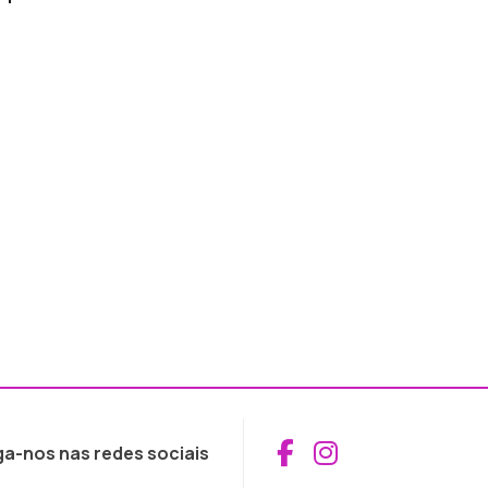
Aceder ao Fac
Aceder ao I
ga-nos nas redes sociais