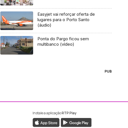
Easyjet vai reforçar oferta de
lugares para o Porto Santo
(áudio)
Ponta do Pargo ficou sem
multibanco (vídeo)
PUB
Instale a aplicação
RTP Play
ebook da RTP Madeira
nstagram da RTP Madeira