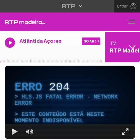
Entrar
Atlântida Açores
NO AR
TV
RTP Madei
ERRO
204
HLS.JS FATAL ERROR - NETWORK
ERROR
ESTE CONTEÚDO ESTÁ NESTE
MOMENTO INDISPONÍVEL