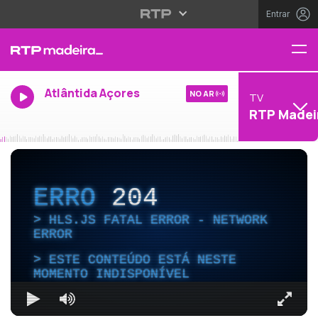
Entrar
Atlântida Açores
NO AR
TV
RTP Madei
ERRO
204
HLS.JS FATAL ERROR - NETWORK
ERROR
ESTE CONTEÚDO ESTÁ NESTE
MOMENTO INDISPONÍVEL