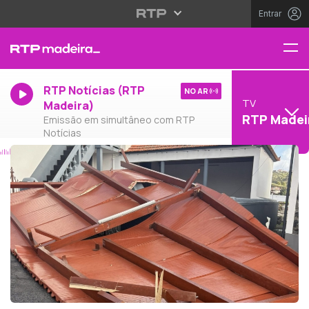
Entrar
RTP Notícias (RTP
NO AR
TV
Madeira)
RTP Madei
Emissão em simultâneo com RTP
Notícias