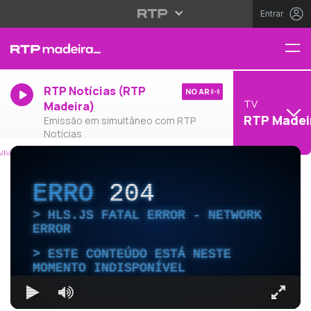
Entrar
RTP Notícias (RTP
NO AR
TV
Madeira)
RTP Madei
Emissão em simultâneo com RTP
Notícias
ERRO
204
HLS.JS FATAL ERROR - NETWORK
ERROR
ESTE CONTEÚDO ESTÁ NESTE
MOMENTO INDISPONÍVEL