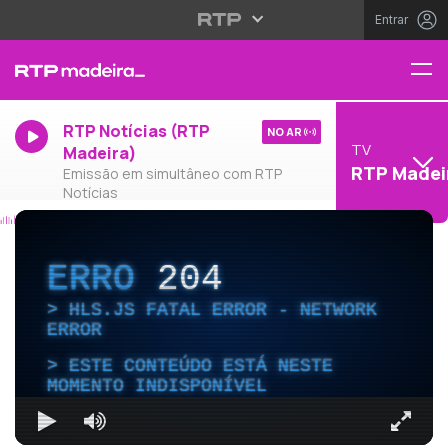
Entrar
RTP Notícias (RTP
NO AR
TV
Madeira)
RTP Madei
Emissão em simultâneo com RTP
Notícias
ERRO
204
HLS.JS FATAL ERROR - NETWORK
ERROR
ESTE CONTEÚDO ESTÁ NESTE
MOMENTO INDISPONÍVEL